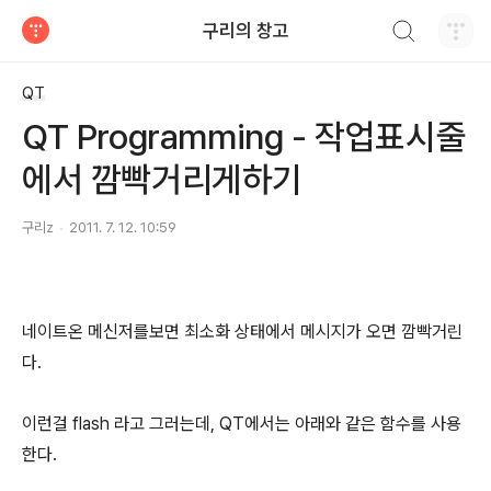
검색하기
구리의 창고
티스토리
QT
QT Programming - 작업표시줄
에서 깜빡거리게하기
구리z
2011. 7. 12. 10:59
네이트온 메신저를보면 최소화 상태에서 메시지가 오면 깜빡거린
다.
이런걸 flash 라고 그러는데, QT에서는 아래와 같은 함수를 사용
한다.