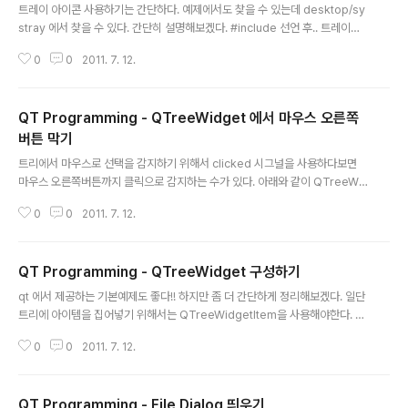
트레이 아이콘 사용하기는 간단하다. 예제에서도 찾을 수 있는데 desktop/sy
stray 에서 찾을 수 있다. 간단히 설명해보겠다. #include 선언 후.. 트레이를
사용 할 위젯에서 QSystemTrayIcon *tray = new QSystemTrayIcon(t
0
0
2011. 7. 12.
his); tray->show(); 하면 일단 트레이가 보이게된다. 클라이언트는 hide()
로 숨기거나 QWidget::setVisible(bool) 로 조절 할 수 있다.
QT Programming - QTreeWidget 에서 마우스 오른쪽
버튼 막기
글 내용
트리에서 마우스로 선택을 감지하기 위해서 clicked 시그널을 사용하다보면
마우스 오른쪽버튼까지 클릭으로 감지하는 수가 있다. 아래와 같이 QTreeWi
dget을 상속받아서 재정의하면된다. 1 #include 2 3 class TreeWidget :
0
0
2011. 7. 12.
public QTreeWidget 4 { 5 public: 6 TreeWidget() 7 { 8 setColumn
Count(1); 9 QList items; 10 for (int i = 0; i button()== Qt::RightButto
n) 17 return; 18 else 19 QTreeWidget::mousePressEvent(event);
QT Programming - QTreeWidget 구성하기
20 } 21 22 void contextMenuEvent(QContextMenuEvent *event)
글 내용
23..
qt 에서 제공하는 기본예제도 좋다!! 하지만 좀 더 간단하게 정리해보겠다. 일단
트리에 아이템을 집어넣기 위해서는 QTreeWidgetItem을 사용해야한다. 자
신의 부모노드를 알려주기 위해서 생성자에 해당 포인터를 넘겨준다. QTree
0
0
2011. 7. 12.
WidgetItem ( QTreeWidget * parent, int type = Type ) QTreeWid
getItem ( QTreeWidgetItem * parent, int type = Type ) A item - B I
tem - C Item -- D Item 위와 같은 트리를 구성해보도록 하자. 일단 A는 최
QT Programming - File Dialog 띄우기
상위 부모이다. 그러므로 아래와 같이 사용하면된다. QTreeWidget* tree =