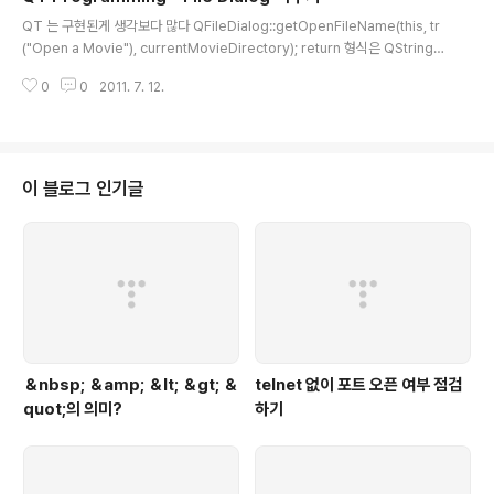
글 내용
new QTreeWidget(); QTreeWidgetItem* it..
QT 는 구현된게 생각보다 많다 QFileDialog::getOpenFileName(this, tr
("Open a Movie"), currentMovieDirectory); return 형식은 QString
이다.
0
0
2011. 7. 12.
이 블로그 인기글
＆nbsp; ＆amp; ＆lt; ＆gt; ＆
telnet 없이 포트 오픈 여부 점검
quot;의 의미?
하기