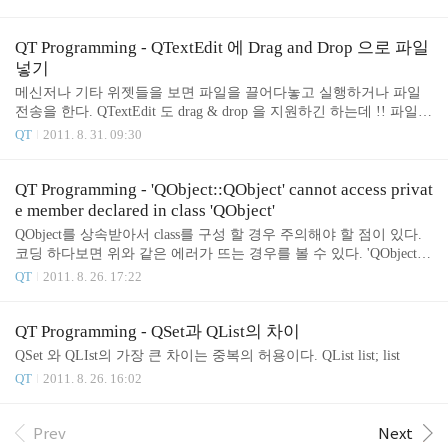
ore 시킨다. 아래는 QTreeView 의 경우를 예를 든 소스이다. void Org
anizationTreeView::mousePressEvent(QMouseEvent* event) { if (event-
>button() == Qt::RightButton) { event->ignore(); } else { QTreeView::m
QT Programming - QTextEdit 에 Drag and Drop 으로 파일
ousePressEvent(event); } }
넣기
메신저나 기타 위젯들을 보면 파일을 끌어다놓고 실행하거나 파일
전송을 한다. QTextEdit 도 drag & drop 을 지원하긴 하는데 !! 파일은
드롭 불가표시가 뜨고만다. 이 부분을 해결하려면 Qt 에 있는 수 많
QT
2011. 8. 31. 09:30
은 예제들에서 찾기 힘든데~ canInsertFromMimeData를 상속받아서
원하는 필터를 추가해주면된다. TextEdit::TextEdit(QWidget* parent) :
QTextEdit(parent) { setAcceptDrops(true); } bool TextEdit::canInsertFro
QT Programming - 'QObject::QObject' cannot access privat
mMimeData(const QMimeData* source) const { return source->hasUrls()
e member declared in class 'QObject'
|| QTextEdit::canInsertFromMimeData(s..
QObject를 상속받아서 class를 구성 할 경우 주의해야 할 점이 있다.
코딩 하다보면 위와 같은 에러가 뜨는 경우를 볼 수 있다. 'QObject::
QObject' cannot access private member declared in class 'QObject' 오오
QT
2011. 8. 26. 17:22
오오.. 이게 무슨 에러신가...ㅠㅠㅠ 하면서 알아봤는데, 복사생성자
를 사용하면안된다. QObject에는 구현돼있지 않나보다. 복사생성자
를 쓰지말던지, 모든 객체를 new로 생성해서 넘겨줘야한다. class My
QT Programming - QSet과 QList의 차이
Object : public QObject { } 와 같이 class를 구현했다면 MyObject obj;
QSet 와 QLIst의 가장 큰 차이는 중복의 허용이다. QList list; list
// 에러 MyObject* obj = new MyObject(); // 정상
QT
2011. 8. 26. 16:02
Prev
Next