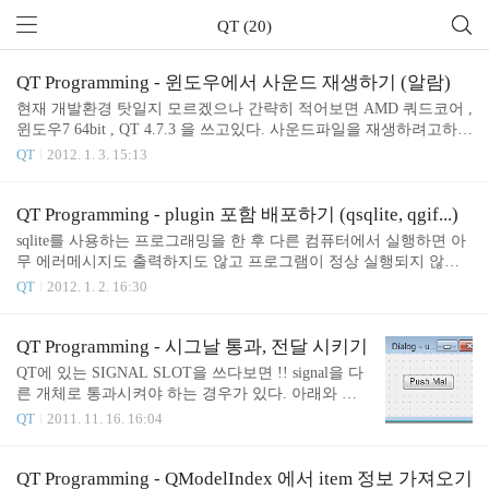
QT (20)
QT Programming - 윈도우에서 사운드 재생하기 (알람)
현재 개발환경 탓일지 모르겠으나 간략히 적어보면 AMD 쿼드코어 ,
윈도우7 64bit , QT 4.7.3 을 쓰고있다. 사운드파일을 재생하려고하는
QSound가 작동을 안한다. 이유는 알 수 없다... 윈도우에선 QSound::i
QT
2012. 1. 3. 15:13
sAvailable() 이 무조건 true 란다. 그래서 Phonon을 사용하기로 했다.
예제도 만들겸 알람 프로그램을 만들었다. 소스는 아래와 같다. 그리
고 QT plugin을 쓰면 해당 dll 파일도 폴더에 맞게 넣어줘야한다. 궁
QT Programming - plugin 포함 배포하기 (qsqlite, qgif...)
금하면 첨부파일 다운로드 후 dll 파일 위치를 확인하자. Alarm.cpp #
sqlite를 사용하는 프로그래밍을 한 후 다른 컴퓨터에서 실행하면 아
include "alarm.h" #include #include Alarm::Alarm(QWidget *parent, Q
무 에러메시지도 출력하지도 않고 프로그램이 정상 실행되지 않는
t::WFlags flags) : QMainWind..
걸 발견 할 수 있다. sqlite 공홈에서 dll을 다운받아도 마찬가지고 QT
QT
2012. 1. 2. 16:30
폴더에서 qsqlite4.dll 을 복사해와도 안된다. 이게 QT버그인지 아닌
지는 모르겠으나.. 이럴 땐 폴더를 생성해줘야한다. qsqlite4.dll 은 %
QTDIR%/plugins/sqldrivers에 존재한다. 그렇다면 dll 파일을 %YOUR
QT Programming - 시그날 통과, 전달 시키기
APPDIR%/sqldrivers 아래에 넣어줘야한다. 만약에 QMovie같은 class
QT에 있는 SIGNAL SLOT을 쓰다보면 !! signal을 다
를 쓴다면 imagesformats 폴더를 만들고 qgif4.dll을 첨부해줘야한다.
른 개체로 통과시켜야 하는 경우가 있다. 아래와 같
아무리 생각해도 이건 버그같다..
이 다이얼로그 위에 버튼이 있고 엔터를 치면 clicked
QT
2011. 11. 16. 16:04
() 시그날이 발생한다고 하자. 그렇다면 버튼이 발생
시키는 시그날은 사실상 다이얼로그 밖에 알 수 없
다. 이 때 발생한 시그날을 다른 슬롯에 연결하기 위
QT Programming - QModelIndex 에서 item 정보 가져오기