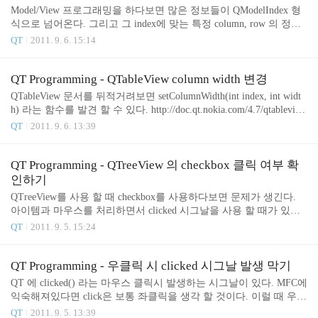
해선 적절히 QObject::connect를 해줘야한다. 처음 생
Model/View 프로그래밍을 하다보면 많은 정보들이 QModelIndex 형
각한 방법은 Dialog.cpp QObject::connect(pushButton,
식으로 넘어온다. 그리고 그 index에 맞는 특정 column, row 의 정보
SIGNAL(clicked()), this, SLOT(passClicked())); void D
가 필요하다. 아래와 같이 가져 올 수 있다. const QAbstractItemModel
QT
2011. 9. 6. 15:14
ialog::passClicked() { emit pushClicked(); } Controller.c
* model = index.model(); qDebug() data(model->index(row, col), Qt::Di
pp QObject::connect(dia..
splayRole); QVariant로 리턴되므로 입맛에 맞게 고쳐쓰면 된다. * QSt
andardItemModel 에는 itemFromIndex 라는 함수가 존재한다. QStanda
QT Programming - QTableView column width 변경
rdItem * QStandardItemModel::itemFromIndex ( const QModelIndex & i
QTableView 문서를 뒤적거려보면 setColumnWidth(int index, int widt
ndex ) const http://d..
h) 라는 함수를 발견 할 수 있다. http://doc.qt.nokia.com/4.7/qtablevie
w.html 보통 QTableView를 쓰게되면 subclass 를 만들어서 아래처럼
QT
2011. 9. 6. 13:39
그 안에서 초기화를 하게된다. TableView::TableView(QWidget* paren
t) : QTableView(parent) { model = new TableModel(); setModel(model);
setColumnWidth(0, 30); } 하지만, setColumnWidth는 subclass 안에서
QT Programming - QTreeView 의 checkbox 클릭 여부 확
호출하면 작동하지 않는다. 아래처럼 TableView 로드가 끝나고 나서
인하기
불러야한다. TableVie..
QTreeView를 사용 할 때 checkbox를 사용하다보면 문제가 생긴다.
아이템과 마우스를 처리하면서 clicked 시그날을 사용 할 때가 있는
데, 문제는 item을 클릭할 때와 checkbox를 클릭 할 때 체크되게 하는
QT
2011. 9. 5. 15:24
경우이다. checkbox도 item으로 인식하기 때문에 check와 click이 같
이 발생하게 되는것이다. 그래서 시그날이 발생하는 순서를 살펴봤
다. * clicked 의 경우 mousePressEvent() -> mouseReleaseEvent() => cli
QT Programming - 우클릭 시 clicked 시그날 발생 막기
cked 발생 * checked 의 경우 (시그날은 아니지만) mouseReleaseEvent
QT 에 clicked() 라는 마우스 클릭시 발생하는 시그날이 있다. MFC에
() => checked 발생 위와 같이 mouseReleaseEvent() 시에 checked와 cli
익숙해져있다면 click은 보통 좌클릭을 생각 할 것이다. 이럴 때 우클
cked 가 같이 발생하..
릭 이벤트를 막아야한다. mousePressEvent 를 받아서 우클릭이면 ign
QT
2011. 9. 5. 13:39