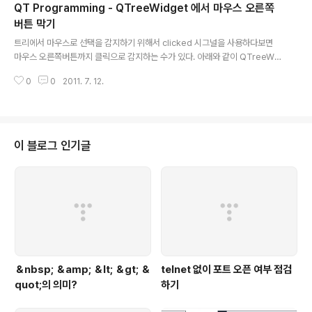
QT Programming - QTreeWidget 에서 마우스 오른쪽
상위 부모이다. 그러므로 아래와 같이 사용하면된다. QTreeWidget* tree =
new QTreeWidget(); QTreeWidgetItem* it..
버튼 막기
글 내용
트리에서 마우스로 선택을 감지하기 위해서 clicked 시그널을 사용하다보면
마우스 오른쪽버튼까지 클릭으로 감지하는 수가 있다. 아래와 같이 QTreeWi
dget을 상속받아서 재정의하면된다. 1 #include 2 3 class TreeWidget :
0
0
2011. 7. 12.
public QTreeWidget 4 { 5 public: 6 TreeWidget() 7 { 8 setColumn
Count(1); 9 QList items; 10 for (int i = 0; i button()== Qt::RightButto
n) 17 return; 18 else 19 QTreeWidget::mousePressEvent(event);
20 } 21 22 void contextMenuEvent(QContextMenuEvent *event)
23..
이 블로그 인기글
＆nbsp; ＆amp; ＆lt; ＆gt; ＆
telnet 없이 포트 오픈 여부 점검
quot;의 의미?
하기