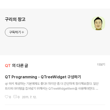
로그 정보
구리의 창고
구독하기
더보기
QT
의 다른 글
QT Programming - QTreeWidget 구성하기
글 내용
qt 에서 제공하는 기본예제도 좋다!! 하지만 좀 더 간단하게 정리해보겠다. 일단
트리에 아이템을 집어넣기 위해서는 QTreeWidgetItem을 사용해야한다. 자
신의 부모노드를 알려주기 위해서 생성자에 해당 포인터를 넘겨준다. QTree
0
0
2011. 7. 12.
WidgetItem ( QTreeWidget * parent, int type = Type ) QTreeWid
getItem ( QTreeWidgetItem * parent, int type = Type ) A item - B I
tem - C Item -- D Item 위와 같은 트리를 구성해보도록 하자. 일단 A는 최