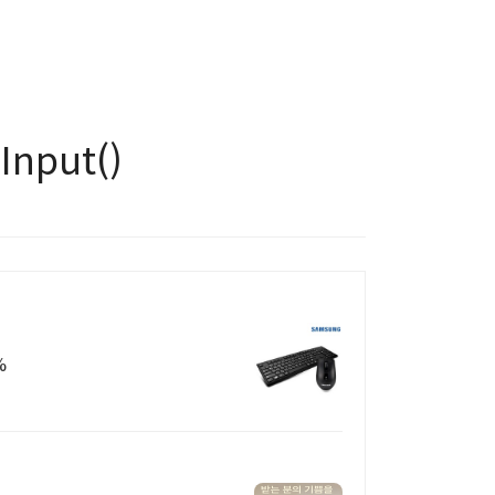
nput()
%