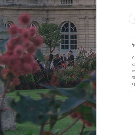
'
P
C
c
v
멀
타