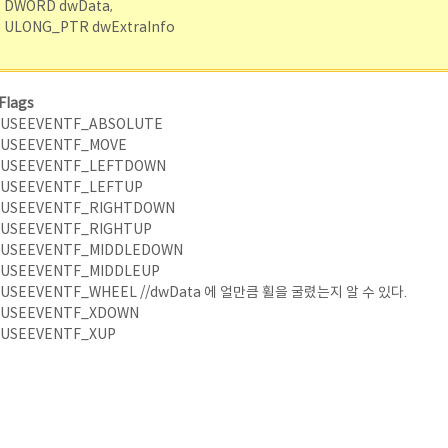
DWORD dwData,
ULONG_PTR dwExtraInfo
Flags
USEEVENTF_ABSOLUTE
USEEVENTF_MOVE
USEEVENTF_LEFTDOWN
USEEVENTF_LEFTUP
USEEVENTF_RIGHTDOWN
USEEVENTF_RIGHTUP
USEEVENTF_MIDDLEDOWN
USEEVENTF_MIDDLEUP
USEEVENTF_WHEEL //dwData 에 얼만큼 휠을 굴렸는지 알 수 있다.
USEEVENTF_XDOWN
USEEVENTF_XUP