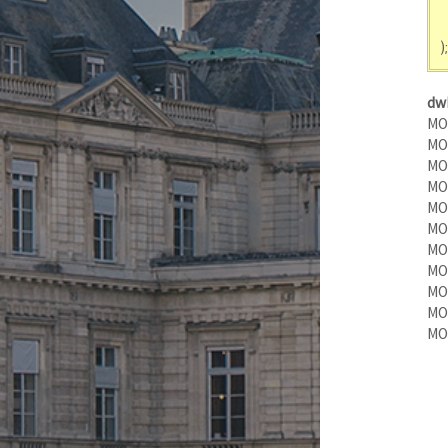
);
dw
MO
MO
MO
MO
MO
MO
MO
MO
MO
MO
MO