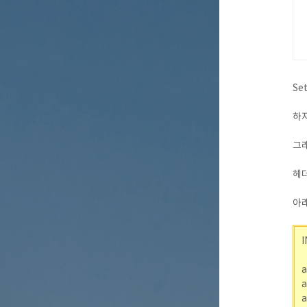
Se
하지
그래
헤더
아래
I
a
a
a