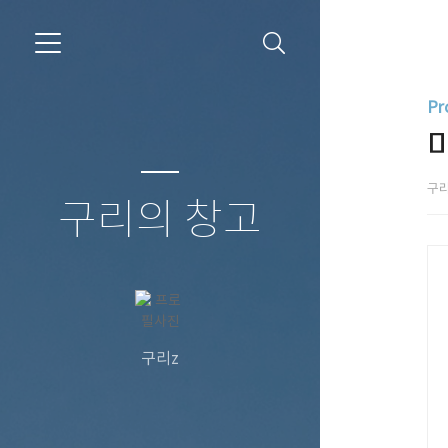
Pr
구
구리의 창고
구리z