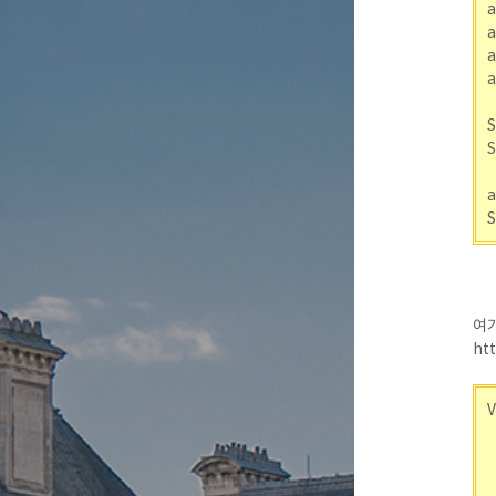
a
a
a
a
S
S
a
S
여기
htt