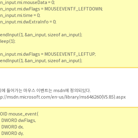
n_input.mi.mouseData = 0;
n_input.mi.dwFlags = MOUSEEVENTF_LEFTDOWN;
n_input.mi.time = 0;
n_input.mi.dwExtraInfo = 0;
endInput(1, &an_input, sizeof an_input);
leep(1);
n_input.mi.dwFlags = MOUSEEVENTF_LEFTUP;
endInput(1, &an_input, sizeof an_input);
에 들어가는 마우스 이벤트는 msdn에 정의되있다.
p://msdn.microsoft.com/en-us/library/ms646260(VS.85).aspx
VOID mouse_event(
DWORD dwFlags,
DWORD dx,
DWORD dy,