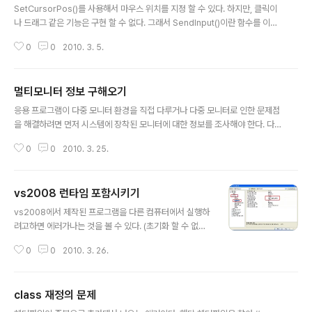
SetCursorPos()를 사용해서 마우스 위치를 지정 할 수 있다. 하지만, 클릭이
나 드래그 같은 기능은 구현 할 수 없다. 그래서 SendInput()이란 함수를 이용
하면 된다. 헤더파일은 windows.h 이다. 아래는 마우스 왼쪽버튼을 클릭 한
0
0
2010. 3. 5.
후, 다시 복구시키는 소스이다. INPUT an_input; an_input.type = INPUT_
MOUSE; an_input.mi.dx = 0; an_input.mi.dy = 0; an_input.mi.mous
eData = 0; an_input.mi.dwFlags = MOUSEEVENTF_LEFTDOWN; an
멀티모니터 정보 구해오기
_input.mi.time = 0; an_input.mi.dwExtraInfo = 0; SendInput(1, &an_i
글 내용
nput, sizeof ..
응용 프로그램이 다중 모니터 환경을 직접 다루거나 다중 모니터로 인한 문제점
을 해결하려면 먼저 시스템에 장착된 모니터에 대한 정보를 조사해야 한다. 다
음 함수는 시스템의 모든 모니터 또는 특정 DC와 관련된 모니터를 열거한다. B
0
0
2010. 3. 25.
OOL EnumDisplayMonitors(HDC hdc, LPCRECT lprcClip, MONIT
ORENUMPROC lpfnEnum, LPARAM dwData); hdc와 lprcClip 인수에
대해서는 잠시 후 따로 정리해 보기로 하되 이 값이 둘 다 NULL이면 모든 모니
vs2008 런타임 포함시키기
터가 열거된다. lpfnEnum 인수는 모니터가 발견될 때마다 호출될 콜백 함수이
글 내용
며 dwData는 이 함수로 전달될 사용자 정의값이다. 콜백 함수는 다음과 같은
vs2008에서 제작된 프로그램을 다른 컴퓨터에서 실행하
원형을 가진다. BOOL CALLBACK M..
려고하면 에러가나는 것을 볼 수 있다. (초기화 할 수 없다
나..) 프로젝트 속성에서 아래 그림처럼 따라가 MD를 MT
0
0
2010. 3. 26.
D로 변경해준다.
class 재정의 문제
글 내용