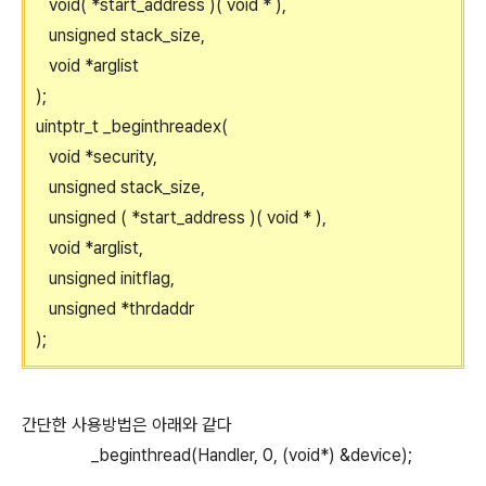
void( *start_address )( void * ),
unsigned stack_size,
void *arglist
);
uintptr_t _beginthreadex(
void *security,
unsigned stack_size,
unsigned ( *start_address )( void * ),
void *arglist,
unsigned initflag,
unsigned *thrdaddr
);
간단한 사용방법은 아래와 같다
_beginthread(Handler, 0, (void*) &device);