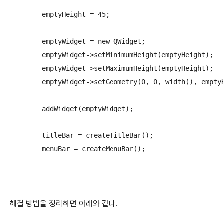
	emptyHeight = 45;

	emptyWidget = new QWidget;

	emptyWidget->setMinimumHeight(emptyHeight);

	emptyWidget->setMaximumHeight(emptyHeight);

	emptyWidget->setGeometry(0, 0, width(), emptyHeight);

	addWidget(emptyWidget);

	titleBar = createTitleBar();

	menuBar = createMenuBar();
해결 방법을 정리하면 아래와 같다.