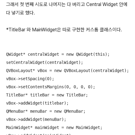
그래서 첫 번째 시도로 나머지는 다 버리고 Central Widget 안에
다 넣기로 했다.
*TitleBar 와 MainWidget은 따로 구현한 커스톰 클래스이다.
QWidget* centralWidget = new QWidget(this);

setCentralWidget(centralWidget);

QVBoxLayout* vBox = new QVBoxLayout(centralWidget);

vBox->setSpacing(0);

vBox->setContentsMargins(0, 0, 0, 0);

TitleBar* titleBar = new TitleBar;

vBox->addWidget(titlebar);

QMenuBar* menuBar = new QMenuBar;

vBox->addWidget(menuBar);

MainWidget* mainWidget = new MainWidget;
