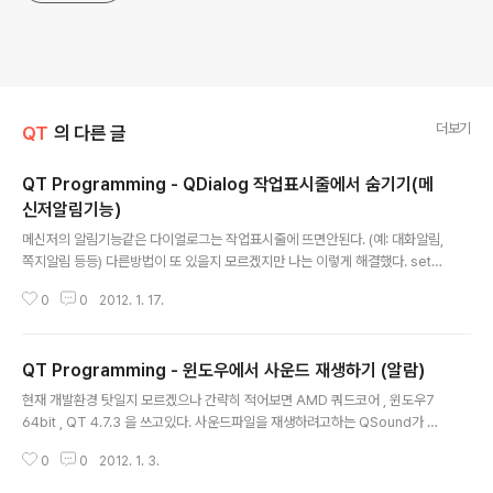
더보기
QT
의 다른 글
QT Programming - QDialog 작업표시줄에서 숨기기(메
신저알림기능)
글 내용
메신저의 알림기능같은 다이얼로그는 작업표시줄에 뜨면안된다. (예: 대화알림,
쪽지알림 등등) 다른방법이 또 있을지 모르겠지만 나는 이렇게 해결했다. setW
indowFlags(Qt::Tool | Qt::FramelessWindowHint | Qt::WindowSta
0
0
2012. 1. 17.
ysOnTopHint); setAttribute(Qt::WA_ShowWithoutActivating); Qt::T
ool 이 작업표시줄에 안뜨도록 도와준다. 그리고 Qt::WA_ShowWithoutAct
ivating 은 포커스가 이동돼 유저가 방해받지 않도록 해준다.
QT Programming - 윈도우에서 사운드 재생하기 (알람)
글 내용
현재 개발환경 탓일지 모르겠으나 간략히 적어보면 AMD 쿼드코어 , 윈도우7
64bit , QT 4.7.3 을 쓰고있다. 사운드파일을 재생하려고하는 QSound가 작
동을 안한다. 이유는 알 수 없다... 윈도우에선 QSound::isAvailable() 이 무
0
0
2012. 1. 3.
조건 true 란다. 그래서 Phonon을 사용하기로 했다. 예제도 만들겸 알람 프로
그램을 만들었다. 소스는 아래와 같다. 그리고 QT plugin을 쓰면 해당 dll 파일