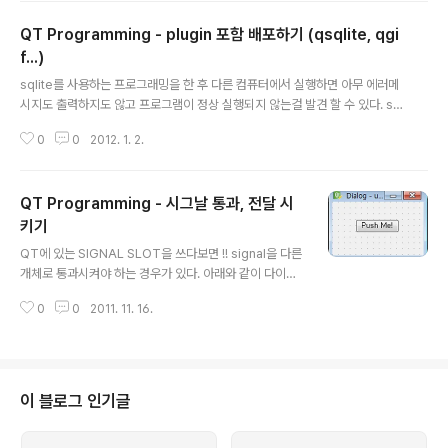
도 폴더에 맞게 넣어줘야한다. 궁금하면 첨부파일 다운로드 후 dll 파일 위치를
QT Programming - plugin 포함 배포하기 (qsqlite, qgi
확인하자. Alarm.cpp #include "alarm.h" #include #include Alarm::A
larm(QWidget *parent, Qt::WFlags flags) : QMainWind..
f...)
글 내용
sqlite를 사용하는 프로그래밍을 한 후 다른 컴퓨터에서 실행하면 아무 에러메
시지도 출력하지도 않고 프로그램이 정상 실행되지 않는걸 발견 할 수 있다. sql
ite 공홈에서 dll을 다운받아도 마찬가지고 QT 폴더에서 qsqlite4.dll 을 복사
0
0
2012. 1. 2.
해와도 안된다. 이게 QT버그인지 아닌지는 모르겠으나.. 이럴 땐 폴더를 생성
해줘야한다. qsqlite4.dll 은 %QTDIR%/plugins/sqldrivers에 존재한다.
그렇다면 dll 파일을 %YOURAPPDIR%/sqldrivers 아래에 넣어줘야한다.
QT Programming - 시그날 통과, 전달 시
만약에 QMovie같은 class를 쓴다면 imagesformats 폴더를 만들고 qgif
4.dll을 첨부해줘야한다. 아무리 생각해도 이건 버그같다..
키기
글 내용
QT에 있는 SIGNAL SLOT을 쓰다보면 !! signal을 다른
개체로 통과시켜야 하는 경우가 있다. 아래와 같이 다이얼
로그 위에 버튼이 있고 엔터를 치면 clicked() 시그날이 발
0
0
2011. 11. 16.
생한다고 하자. 그렇다면 버튼이 발생시키는 시그날은 사
실상 다이얼로그 밖에 알 수 없다. 이 때 발생한 시그날을
다른 슬롯에 연결하기 위해선 적절히 QObject::connect
를 해줘야한다. 처음 생각한 방법은 Dialog.cpp QObje
ct::connect(pushButton, SIGNAL(clicked()), this,
이 블로그 인기글
SLOT(passClicked())); void Dialog::passClicked
() { emit pushClicked(); } Controller.cpp QObjec