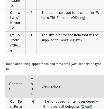
TipRo
le
Qt::W
5
The data displayed for the item in "W
hatsT
hat's This?" mode. (
QString
)
hisRo
le
Qt::S
1
The size hint for the item that will be
izeHi
3
supplied to views. (
QSize
)
ntRol
e
Roles describing appearance and meta data (with associated type
s):
V
Constan
al
Description
t
u
e
Qt::Fo
6
The font used for items rendered wi
ntRole
th the default delegate. (
QFont
)