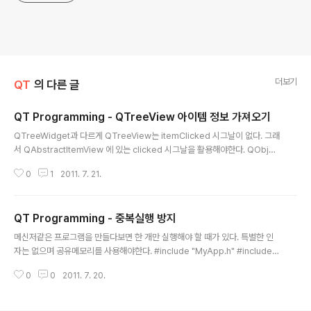
더보기
QT
의 다른 글
QT Programming - QTreeView 아이템 정보 가져오기
글 내용
QTreeWidget과 다르게 QTreeView는 itemClicked 시그날이 없다. 그래
서 QAbstractItemView 에 있는 clicked 시그날을 활용해야한다. QObjec
t::connect(ui.treeView, SIGNAL(clicked(const QModelIndex)), thi
0
1
2011. 7. 21.
s, SLOT(itemClicked(const QModelIndex))); itemClicked 슬롯은 인
자로 QModelIndex를 받게된다. 여기서 Index는 QTreeView에서 클릭된
값을 말한다. QModelIndex의 레퍼런스는 링크를 참고하면된다. http://do
QT Programming - 중복실행 방지
c.qt.nokia.com/4.7/qmodelindex.html 보통 클릭시에는 해당 인덱스의
글 내용
데이터를 필요로 한다. 데이터를 가져오는 ..
메신저같은 프로그램을 만들다보면 한 개만 실행해야 할 때가 있다. 특별한 인
자는 없으며 공유메모리를 사용해야한다. #include "MyApp.h" #include #
include int main(int argc, char *argv[]) { QApplication a(argc, arg
0
0
2011. 7. 20.
v); MyApp w; QSharedMemory shared("very-very-unique-key");
if (!shared.create(512, QSharedMemory::ReadWrite)) { exit(0); }
w.show(); return a.exec(); } 위와 같이 간단하게 해결!