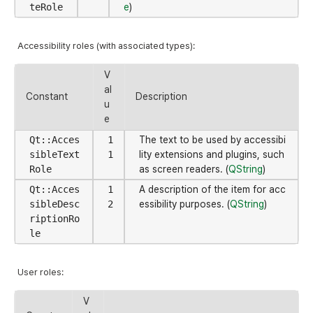
teRole
e
)
Accessibility roles (with associated types):
V
al
Constant
Description
u
e
Qt::Acces
1
The text to be used by accessibi
sibleText
1
lity extensions and plugins, such
Role
as screen readers. (
QString
)
Qt::Acces
1
A description of the item for acc
sibleDesc
2
essibility purposes. (
QString
)
riptionRo
le
User roles:
V