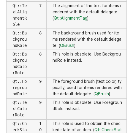
Qt::Te
7
The alignment of the text for items r
xtAlig
endered with the default delegate.
nmentR
(
Qt::AlignmentFlag
)
ole
Qt::Ba
8
The background brush used for ite
ckgrou
ms rendered with the default delega
ndRole
te. (
QBrush
)
Qt::Ba
8
This role is obsolete. Use Backgrou
ckgrou
ndRole instead.
ndColo
rRole
Qt::Fo
9
The foreground brush (text color, ty
regrou
pically) used for items rendered with
ndRole
the default delegate. (
QBrush
)
Qt::Te
9
This role is obsolete. Use Foregroun
xtColo
dRole instead.
rRole
Qt::Ch
1
This role is used to obtain the chec
eckSta
0
ked state of an item. (
Qt::CheckStat