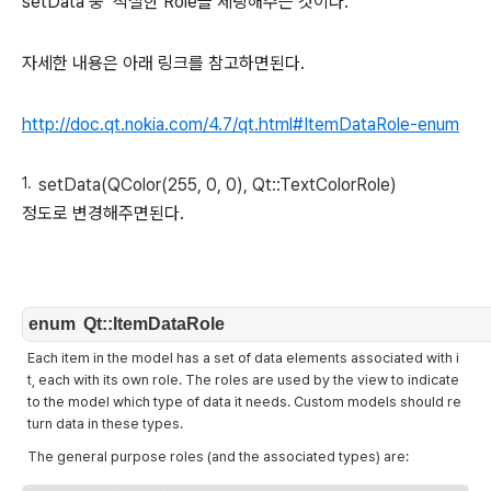
setData 중 적절한 Role을 세팅해주는 것이다.
자세한 내용은 아래 링크를 참고하면된다.
http://doc.qt.nokia.com/4.7/qt.html#ItemDataRole-enum
setData(QColor(255, 0, 0), Qt::TextColorRole)
정도로 변경해주면된다.
enum Qt::ItemDataRole
Each item in the model has a set of data elements associated with i
t, each with its own role. The roles are used by the view to indicate
to the model which type of data it needs. Custom models should re
turn data in these types.
The general purpose roles (and the associated types) are: