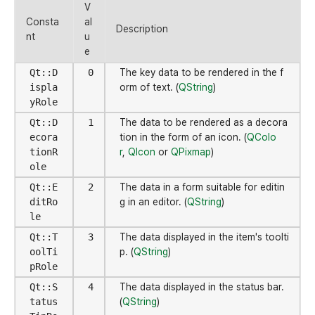
V
Consta
al
Description
nt
u
e
Qt::D
0
The key data to be rendered in the f
ispla
orm of text. (
QString
)
yRole
Qt::D
1
The data to be rendered as a decora
ecora
tion in the form of an icon. (
QColo
tionR
r
,
QIcon
or
QPixmap
)
ole
Qt::E
2
The data in a form suitable for editin
ditRo
g in an editor. (
QString
)
le
Qt::T
3
The data displayed in the item's toolti
oolTi
p. (
QString
)
pRole
Qt::S
4
The data displayed in the status bar.
tatus
(
QString
)