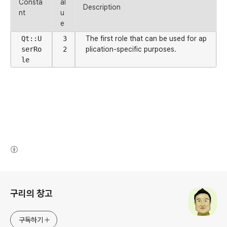
Consta
al
Description
nt
u
e
Qt::U
3
The first role that can be used for ap
serRo
2
plication-specific purposes.
le
(새창열림)
로그 정보
구리의 창고
구독하기