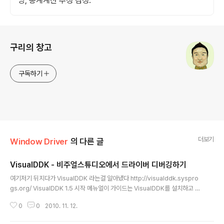
밍, 통계계산 추정 검정.
로그 정보
구리의 창고
구독하기
더보기
Window Driver
의 다른 글
VisualDDK - 비주얼스튜디오에서 드라이버 디버깅하기
글 내용
여기저기 뒤지다가 VisualDDK 라는걸 알아냈다 http://visualddk.syspro
gs.org/ VisualDDK 1.5 시작 메뉴얼이 가이드는 VisualDDK를 설치하고 설
정하는 것 부터 첫 드라이버를 만들고 디버깅하는 과정을 순서데로 알려줍니다.
0
0
2010. 11. 12.
당신은 VisualDDK를 기능적으로 완벽하게 느낄 수 있고 간략한 가이드를 통
해 어떻게 빠르게 가장 유용한 기능에 접근 할 수 있는지를 알려 줄 것이다. 먼저