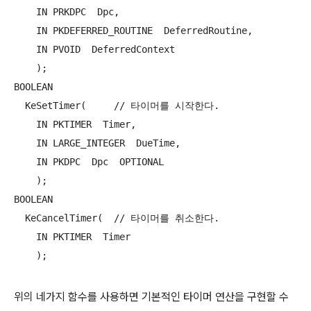
    IN PRKDPC  Dpc,

    IN PKDEFERRED_ROUTINE  DeferredRoutine,

    IN PVOID  DeferredContext

    );

BOOLEAN 

  KeSetTimer(     // 타이머를 시작한다.

    IN PKTIMER  Timer,

    IN LARGE_INTEGER  DueTime,

    IN PKDPC  Dpc  OPTIONAL

    );

BOOLEAN 

  KeCancelTimer(  // 타이머를 취소한다.

    IN PKTIMER  Timer

    );
위의 네가지 함수를 사용하면 기본적인 타이머 연산을 구현할 수