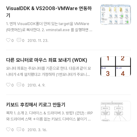
Visual Studio 2005/2008, WinDDK(6000과 7600버전에서 테스트했
VisualDDK & VS2008-VMWare 연동하
다.)가 설치돼는지인해라. 64비트 호스트 머신에서도 32비트 디버깅 툴을 설
치해야 한다. 왜냐하면 VisualStudio자체는 32비트 이고 32비트 DLL들을
기
글 내용
사용한다. Installer에서 요..
1. 먼저 VisualDDK폴더 안에 있는 target을 VMWare
(타겟머신)로 복사한다. 2. vminstall.exe 를 실행하면 아
래와 같은 창이 뜨는데, Install 버튼을 눌러서 설치 후 재부
0
0
2010. 11. 23.
팅한다. 3. 부팅 할 OS를 선택하는 창이 뜨면 VS2008 메
뉴에 [디버그 – Driver Launch Settings]를 클릭해주고
아래와 같이 설정한다. 4. Launch를 누르면 아래 창에서
다른 모니터로 마우스 좌표 보내기 (WDK)
대기를 하고 OS를 선택하는 창에서 VirtualKD가 적혀있
글 내용
는 항목을 선택해서 부팅한다. 5. 부팅이 완료되면 VMWa
모니터 좌표는 주모니터를 기준으로 한다. 다음과 같이 모
re에 DDKLaunchMonitor란 프로그램이 실행되는데 표
니터가 4개 설치됐다고 가정하자 (1번모니터가 주모니터
시된 아이피를 4번 과정에 있는 Driver stopping in pr
이다) 주모니터(1번) 왼쪽 끝은 0,0 좌표를 가진다. 그리고
ogress 창에서 Target machine hostn..
0
0
2010. 4. 9.
2번모니터의 좌표는 1번모니터의 가로길이부터 시작한다.
만약 주모니터의 왼쪽이나 위쪽에 있다면 좌표는 마이너스
값을 가지게된다. 각 모니터의 좌표를 얻어온 후, 드라이버
키보드 후킹해서 키로그 만들기
단에서 처리를 해줘야한다. mouclass에 mouse event
글 내용
를 보내 줄 때, x y 값은 가로세로 최대 0xFFFF 0xFFFF
목차 1. 소개 2. 디바이스 & 드라이버 3. 방법1 (간단) : IRP
값을 가진다. 설명을 쉽게 하기 위해 소스를 예로 들겠다. t
와 드라이버 스택 ＊이름 없는 키보드 디바이스 붙이기 ＊
ypedef struct { LONG Top; LONG Bottom; LONG
I/O Completion Routine ＊정보 로그하기 ＊APC Ro
Left; LONG Right; } RECT; ... 중략 ... RECT monPri
0
0
2010. 3. 16.
utine Patch and 활성화된 창 감지 예제 4. 방법2 : kbd
mary..