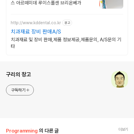
스 아르떼미데 루이스폴센 브리온베가
http://www.kddental.co.kr
광고
치과재료 장비 판매A/S
치과재료 및 장비 판매,제품 정보제공,제품문의, A/S문의 기
타
로그 정보
구리의 창고
구독하기
더보기
Programming
의 다른 글