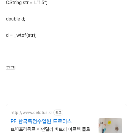
CString str = L”1.5”;
double d;
d = _wtof(str);
고고!
http://www.delotus.kr
광고
PF 한국독점수입원 드로터스
쁘띠프리튀르 허먼밀러 비트라 아르텍 플로