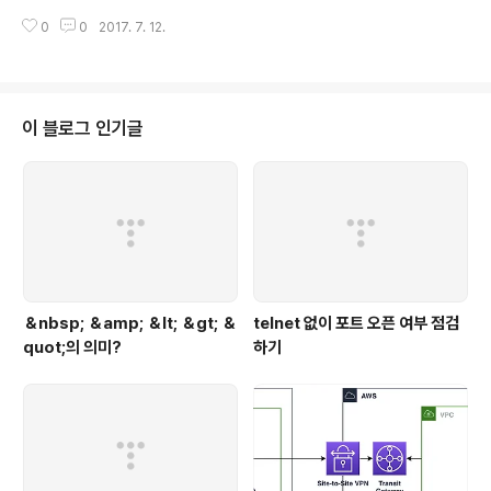
관련된 내용은 아래 글을 참고하면 된다. 2017/07/03 - [DevOps] - Ubunt
0
0
2017. 7. 12.
u에 Docker 설치하기 2017/07/12 - [DevOps] - docker-compose
설치 자세한 설명보단 예제를 작성 할건데, 기본적으로 docker-compose.y
ml이라는 설정 파일을 통해 관리된다.예제 시나리오Golang으로 간단한 HTT
P서버를 작성하고, nginx에 reverse proxy로 연동 할 것이다. Golang은 H
TTP 서버를 사용하기 위한 방법이니, 예제를 보고 다른 언어로 바꿔서 작성해
이 블로그 인기글
도 무관하다. 1. 500..
＆nbsp; ＆amp; ＆lt; ＆gt; ＆
telnet 없이 포트 오픈 여부 점검
quot;의 의미?
하기